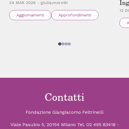
Ing
24 MAR 2026 - giulia.morotti
12 D
Aggiornamenti
Approfondimenti
A
Contatti
Fondazione Giangiacomo Feltrinelli
Viale Pasubio 5, 20154 Milano
Tel. 02 495 83418
-