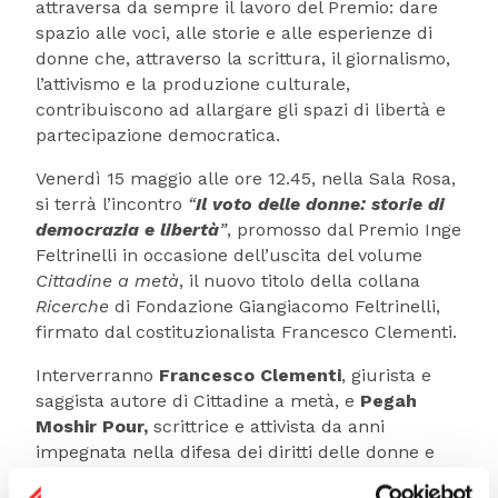
attraversa da sempre il lavoro del Premio: dare
spazio alle voci, alle storie e alle esperienze di
donne che, attraverso la scrittura, il giornalismo,
l’attivismo e la produzione culturale,
contribuiscono ad allargare gli spazi di libertà e
partecipazione democratica.
Venerdì 15 maggio alle ore 12.45, nella Sala Rosa,
si terrà l’incontro
“
Il voto delle donne: storie di
democrazia e libertà
”
, promosso dal Premio Inge
Feltrinelli in occasione dell’uscita del volume
Cittadine a metà
, il nuovo titolo della collana
Ricerche
di Fondazione Giangiacomo Feltrinelli,
firmato dal costituzionalista Francesco Clementi.
Interverranno
Francesco Clementi
, giurista e
saggista autore di Cittadine a metà, e
Pegah
Moshir Pour,
scrittrice e attivista da anni
impegnata nella difesa dei diritti delle donne e
della libertà in Iran. A moderare l’incontro sarà