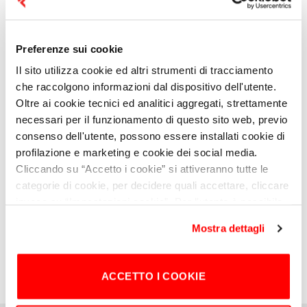
Caterina Croce
, responsabile contenuti editoriali
della Fondazione Giangiacomo Feltrinelli.
A ottant’anni dalla nascita della Repubblica
Preferenze sui cookie
italiana, il tema del
voto
e della
partecipazione
Il sito utilizza cookie ed altri strumenti di tracciamento
democratica
torna infatti al centro del dibattito
che raccolgono informazioni dal dispositivo dell'utente.
pubblico. Dalle partigiane alle Costituenti, dalle
Oltre ai cookie tecnici ed analitici aggregati, strettamente
prime elettrici alle battaglie contemporanee per i
necessari per il funzionamento di questo sito web, previo
diritti e l’autodeterminazione, il percorso di
consenso dell'utente, possono essere installati cookie di
emancipazione femminile ha rappresentato uno
profilazione e marketing e cookie dei social media.
dei pilastri della costruzione democratica
Cliccando su “Accetto i cookie” si attiveranno tutte le
italiana. Un percorso tutt’altro che concluso, oggi
categorie di cookie, per decidere quali accettare, cliccare
attraversato da nuove forme di esclusione,
invece su “Impostazioni cookie”.
Per l'utente è possibile
disuguaglianza e limitazione della libertà.
modificare in ogni momento le proprie preferenze sui
Mostra dettagli
cookie attraverso il bottone in basso a sinistra del sito.
Chiudendo il banner o continuando a navigare saranno
installati solo cookie tecnici.
Per maggiori dettagli,
ACCETTO I COOKIE
consultare la
Cookie Policy
.