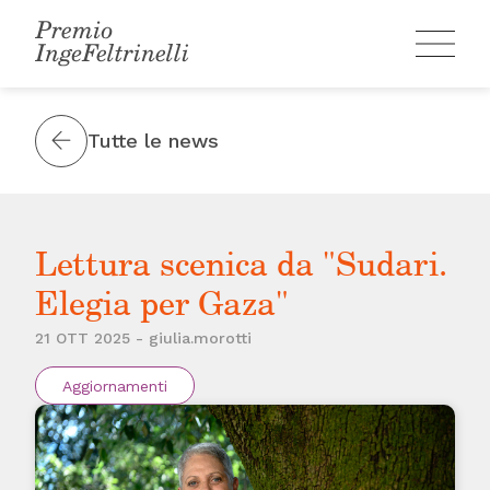
Skip
to
content
Tutte le news
Lettura scenica da "Sudari.
Elegia per Gaza"
21 OTT 2025 - giulia.morotti
Aggiornamenti