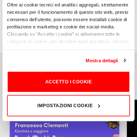
Oltre ai cookie tecnici ed analitici aggregati, strettamente
necessari per il funzionamento di questo sito web, previo
consenso dell'utente, possono essere installati cookie di
profilazione e marketing e cookie dei social media.
Cliccando su “Accetto i cookie” si attiveranno tutte le
categorie di cookie, per decidere quali accettare, cliccare
invece su “Impostazioni cookie”.
Per l'utente è possibile
modificare in ogni momento le proprie preferenze sui
Mostra dettagli
cookie attraverso il bottone in basso a sinistra del sito.
Chiudendo il banner o continuando a navigare saranno
installati solo cookie tecnici.
Per maggiori dettagli,
ACCETTO I COOKIE
consultare la
Cookie Policy
.
Articoli correlati
IMPOSTAZIONI COOKIE