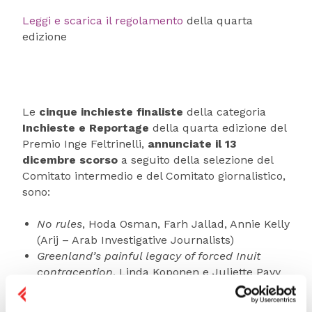
Leggi e scarica il regolamento
della quarta
edizione
Le
cinque inchieste finaliste
della categoria
Inchieste e Reportage
della quarta edizione del
Premio Inge Feltrinelli,
annunciate il 13
dicembre scorso
a seguito della selezione del
Comitato intermedio e del Comitato giornalistico,
sono:
No rules
, Hoda Osman, Farh Jallad, Annie Kelly
(Arij – Arab Investigative Journalists)
Greenland’s painful legacy of forced Inuit
contraception
, Linda Koponen e Juliette Pavy
(Neue Zürcher Zeitung)
Why the Conflict in Congo Is an African