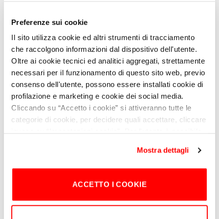
Feminist Struggle
, Feza Lugoma (The
Republic, Nigeria)
Preferenze sui cookie
Morococha, el pueblo que resiste a morir por
Il sito utilizza cookie ed altri strumenti di tracciamento
el cobre
, Yoselin Alfaro Carhuamaca
che raccolgono informazioni dal dispositivo dell'utente.
(
servindi.org
)
Oltre ai cookie tecnici ed analitici aggregati, strettamente
Europe trans community reckons with
necessari per il funzionamento di questo sito web, previo
decades of sterilizations requirements
, Ella
Joyner (Investigate Europe/New Lines)
consenso dell'utente, possono essere installati cookie di
profilazione e marketing e cookie dei social media.
Cliccando su “Accetto i cookie” si attiveranno tutte le
categorie di cookie, per decidere quali accettare, cliccare
A chi è rivolto
invece su “Impostazioni cookie”.
Per l'utente è possibile
modificare in ogni momento le proprie preferenze sui
Mostra dettagli
cookie attraverso il bottone in basso a sinistra del sito.
Nell’ambito di questa categoria il premio si
Chiudendo il banner o continuando a navigare saranno
rivolge a giornaliste di genere femminile di
ogni età e nazionalità e a lavori che
installati solo cookie tecnici.
Per maggiori dettagli,
ACCETTO I COOKIE
combinano reporting documentario in
consultare la
Cookie Policy
.
forma scritta e reportage fotografico, che
mettano al centro la denuncia dei soprusi