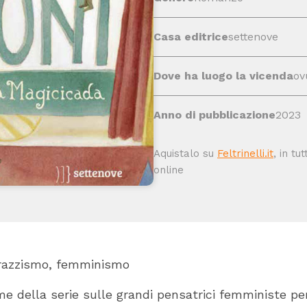
Casa editrice
settenove
Dove ha luogo la vicenda
ov
Anno di pubblicazione
2023
Aquistalo su
Feltrinelli.it
, in tu
online
 razzismo, femminismo
me della serie sulle grandi pensatrici femministe p