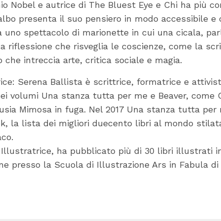
io Nobel e autrice di The Bluest Eye e Chi ha più c
l’albo presenta il suo pensiero in modo accessibile e
a uno spettacolo di marionette in cui una cicala, pa
na riflessione che risveglia le coscienze, come la scr
che intreccia arte, critica sociale e magia.
rice: Serena Ballista è scrittrice, formatrice e attivi
dei volumi Una stanza tutta per me e Beaver, come 
usia Mimosa in fuga. Nel 2017 Una stanza tutta per 
 la lista dei migliori duecento libri al mondo stilat
aco.
Illustratrice, ha pubblicato più di 30 libri illustrati in
one presso la Scuola di Illustrazione Ars in Fabula d