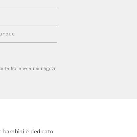
unque
tte le librerie e nei negozi
er bambini è dedicato