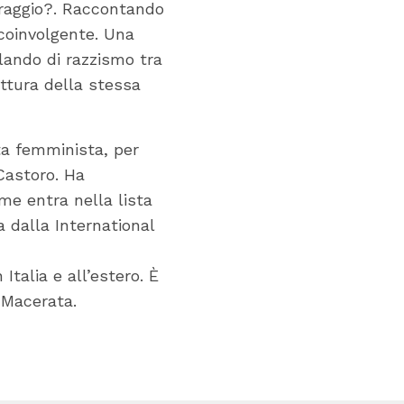
oraggio?. Raccontando
 coinvolgente. Una
rlando di razzismo tra
ittura della stessa
sta femminista, per
Castoro. Ha
me entra nella lista
a dalla International
 Italia e all’estero. È
i Macerata.