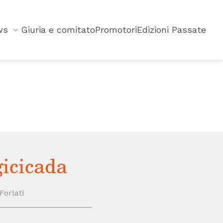
ws
Giuria e comitato
Promotori
Edizioni Passate
gicicada
Forlati