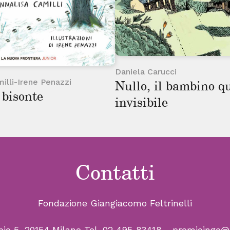
Daniela Carucci
illi-Irene Penazzi
Nullo, il bambino q
 bisonte
invisibile
Contatti
Fondazione Giangiacomo Feltrinelli
bio 5, 20154 Milano
Tel. 02 495 83418
- premioinge@fe