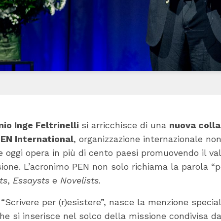
io Inge Feltrinelli
si arricchisce di una
nuova coll
EN International
, organizzazione internazionale no
e oggi opera in più di cento paesi promuovendo il val
ssione. L’acronimo PEN non solo richiama la parola 
ts
,
Essaysts
e
Novelists.
“Scrivere per (r)esistere”, nasce la menzione specia
che si inserisce nel solco della missione condivisa d