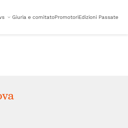
ws
Giuria e comitato
Promotori
Edizioni Passate
ova