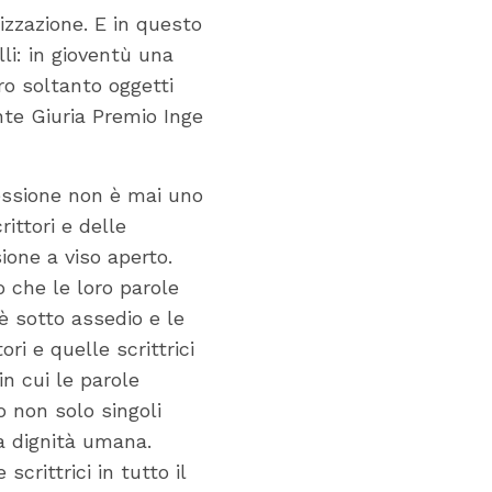
izzazione. E in questo
li: in gioventù una
ro soltanto oggetti
nte Giuria Premio Inge
essione non è mai uno
rittori e delle
sione a viso aperto.
 che le loro parole
è sotto assedio e le
i e quelle scrittrici
in cui le parole
o non solo singoli
la dignità umana.
crittrici in tutto il