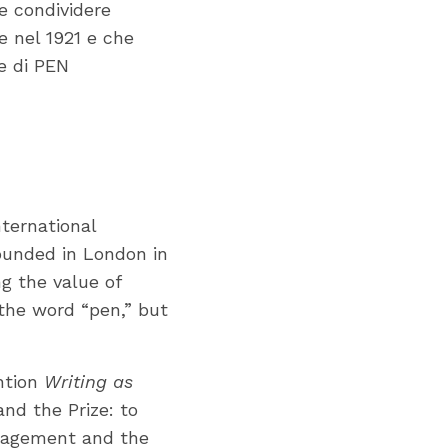
 e condividere
e nel 1921 e che
e di PEN
nternational
ounded in London in
g the value of
the word “pen,” but
ention
Writing as
and the Prize: to
engagement and the