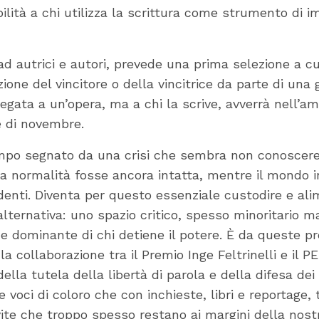
ilità a chi utilizza la scrittura come strumento di i
d autrici e autori, prevede una prima selezione a c
zione del vincitore o della vincitrice da parte di una 
egata a un’opera, ma a chi la scrive, avverrà nell’am
 di novembre.
mpo segnato da una crisi che sembra non conoscere
a normalità fosse ancora intatta, mentre il mondo i
enti. Diventa per questo essenziale custodire e ali
lternativa: uno spazio critico, spesso minoritario ma
ne dominante di chi detiene il potere. È da queste
 collaborazione tra il Premio Inge Feltrinelli e il P
ella tutela della libertà di parola e della difesa dei di
le voci di coloro che con inchieste, libri e reportage,
e vite che troppo spesso restano ai margini della nost