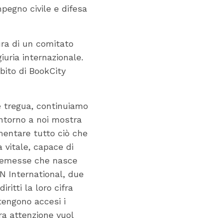
mpegno civile e difesa
ura di un comitato
giuria internazionale.
bito di BookCity
 tregua, continuiamo
ntorno a noi mostra
mentare tutto ciò che
 vitale, capace di
 premesse che nasce
EN International, due
ritti la loro cifra
 tengono accesi i
ra attenzione vuol