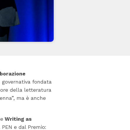
aborazione
n governativa fondata
ore della letteratura
“penna”, ma è anche
le
Writing as
a PEN e dal Premio: