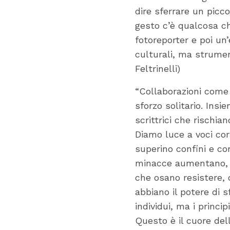
dire sferrare un picc
gesto c’è qualcosa ch
fotoreporter e poi un
culturali, ma strumen
Feltrinelli)
“Collaborazioni come
sforzo solitario. Insie
scrittrici che rischia
Diamo luce a voci cor
superino confini e co
minacce aumentano, è 
che osano resistere, 
abbiano il potere di s
individui, ma i princi
Questo è il cuore dell