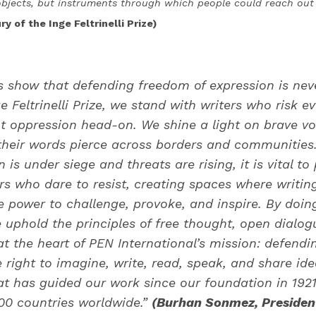
objects, but instruments through which people could reach out 
ury of the Inge Feltrinelli Prize)
is show that defending freedom of expression is never
e Feltrinelli Prize, we stand with writers who risk e
nt oppression head-on. We shine a light on brave vo
their words pierce across borders and communities.
 is under siege and threats are rising, it is vital to
rs who dare to resist, creating spaces where writin
 power to challenge, provoke, and inspire. By doi
e uphold the principles of free thought, open dial
s at the heart of PEN International’s mission: defend
right to imagine, write, read, speak, and share ide
at has guided our work since our foundation in 192
00 countries worldwide.”
(Burhan Sonmez, Presiden