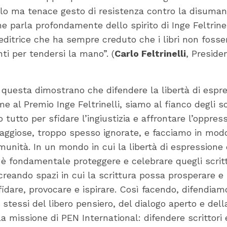
olo ma tenace gesto di resistenza contro la disuman
e parla profondamente dello spirito di Inge Feltrinel
’editrice che ha sempre creduto che i libri non fosse
ti per tendersi la mano”. (
Carlo Feltrinelli
, Preside
 questa dimostrano che difendere la libertà di espr
me al Premio Inge Feltrinelli, siamo al fianco degli sc
no tutto per sfidare l’ingiustizia e affrontare l’oppres
aggiose, troppo spesso ignorate, e facciamo in modo
munità. In un mondo in cui la libertà di espressione 
fondamentale proteggere e celebrare quegli scrittor
creando spazi in cui la scrittura possa prosperare e 
fidare, provocare e ispirare. Così facendo, difendiam
pi stessi del libero pensiero, del dialogo aperto e del
a missione di PEN International: difendere scrittori e s