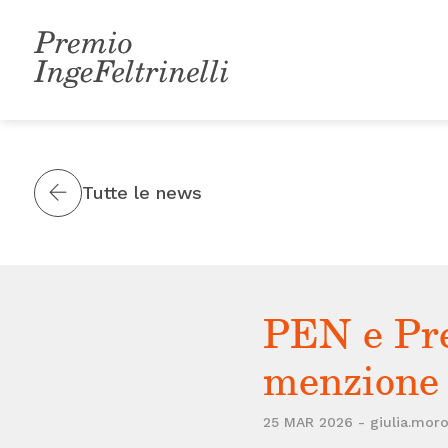
Skip
to
content
Tutte le news
PEN e Pre
menzione 
25 MAR 2026 - giulia.moro