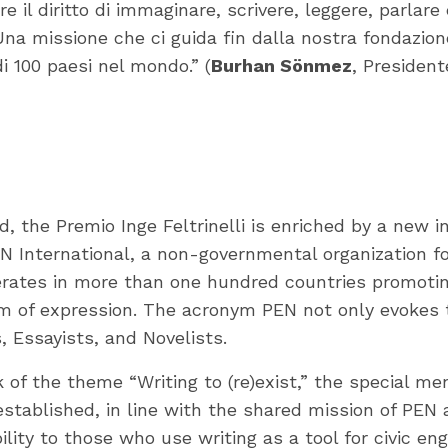
 il diritto di immaginare, scrivere, leggere, parlare
Una missione che ci guida fin dalla nostra fondazion
di 100 paesi nel mondo.” (
Burhan Sönmez
, President
, the Premio Inge Feltrinelli is enriched by a new i
EN International, a non-governmental organization f
erates in more than one hundred countries promotin
om of expression. The acronym PEN not only evokes 
, Essayists, and Novelists.
of the theme “Writing to (re)exist,” the special m
established, in line with the shared mission of PEN 
bility to those who use writing as a tool for civic 